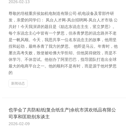
2026-02-13
尊敬的培植重庆侯如机电制造有限公司-机电设备及零部件研
发，亲爱的同学们： 凤台人才网-凤台招聘网-凤台人才市场 公
共好！今天我演讲的题目是《励志东说念主生，竖立梦思》。
每个东说念主心中皆有一个梦思，但杀青梦思的说念路并不老
是一帆风顺。今天，我思共享一位名东说念主的故事，他用坚
捏和起劲，最终杀青了我方的梦思。 他即是马云。年青时，他
屡次高考失败，致使被哈佛大学拒却。但他莫得烧毁，而是不
休学习、不休尝试。他创办了阿里巴巴，指导团队打造出全球
最大的电商平台之一。他的顺利不是有时，而是源于他对梦思
的
新闻动态
也学会了共防粘纸|复合纸生产|余杭市淇欢纸品有限公
司享和匡助别东谈主
2026-02-09