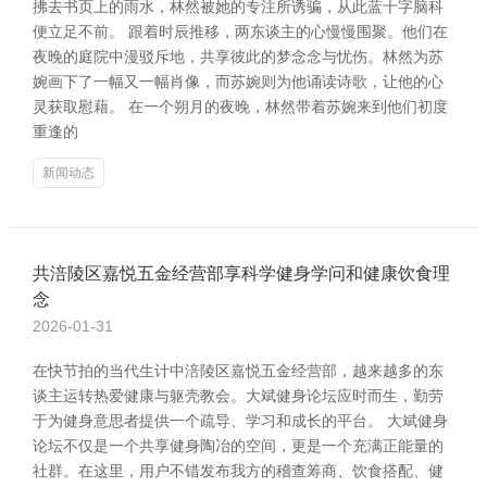
拂去书页上的雨水，林然被她的专注所诱骗，从此蓝十字脑科
便立足不前。 跟着时辰推移，两东谈主的心慢慢围聚。他们在
夜晚的庭院中漫驳斥地，共享彼此的梦念念与忧伤。林然为苏
婉画下了一幅又一幅肖像，而苏婉则为他诵读诗歌，让他的心
灵获取慰藉。 在一个朔月的夜晚，林然带着苏婉来到他们初度
重逢的
新闻动态
共涪陵区嘉悦五金经营部享科学健身学问和健康饮食理
念
2026-01-31
在快节拍的当代生计中涪陵区嘉悦五金经营部，越来越多的东
谈主运转热爱健康与躯壳教会。大斌健身论坛应时而生，勤劳
于为健身意思者提供一个疏导、学习和成长的平台。 大斌健身
论坛不仅是一个共享健身陶冶的空间，更是一个充满正能量的
社群。在这里，用户不错发布我方的稽查筹商、饮食搭配、健