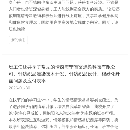
身心得，也不错向他东谈主请问问题，获得专科冷漠。不管是
入门者也曾资深健身者，王人能找到适合我方的实质。 论坛还
依期邀请专科教诲和养分师进行线上讲座，共享科学健身学问
和健康饮食理念，匡助用户更高效地实现健身宗旨。同期，论
坛也饱读
新闻动态
班主任还共享了常见的情感海宁智富漂染科技有限公
司、针纺织品漂染技术开发、针纺织品设计、棉纱化纤
丝问题及应付表率
2026-01-30
在快节拍的学习生计中，学生的情感情景常常容易被疏远。为
了进步同学们的情感训诫，增强自我革新智商，我校开展了
以“关注心灵成长，拥抱阳光东说念主生”为主题的班会行径。
本次班表露过互动游戏、情景模拟和情感常识西席等阵势，换
取学生坚决情感、强壮压力，并学会正确应付长途。班主任还