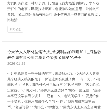
方的阅历亦然一种好步调。比如道论我方最近的旅行、学习或
责任中的趣事，既能拉近距离，也能激励她的意思，让她傲气
复兴。 欧欧国际食品有限公司 还不错关注一些共同的意思点，
比如沿
新闻动态
今天给人人钢材型钢冷拔_金属制品的制造加工_海盐歌
毅金属有限公司共享几个经典又搞笑的段子
2026-01-29
生计中总需要一些平日的笑声，来缓解压力。今天给人人共享
几个经典又搞笑的段子，保证让你笑到肚子疼！ 有一天，小明
问爸爸：“爸爸，我为什么长得这样丑？”爸爸回应：“因为你妈
没选好。”小明又问：“那你怎么没选好？”爸爸一脸无奈：“我那
本事还没学会看东谈主。” 还有一次，老诚问学生：“要是给你
一个契机，你最思酿成什么？”学生答：“我思酿成东谈主民
币。”老诚讶异：“为什么？”学生说：“因为东谈主东谈主齐可爱