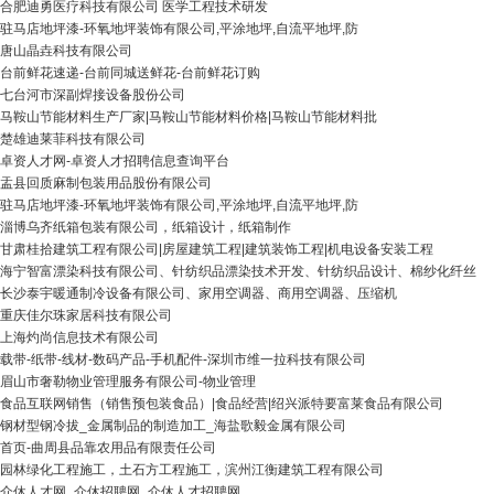
合肥迪勇医疗科技有限公司 医学工程技术研发
驻马店地坪漆-环氧地坪装饰有限公司,平涂地坪,自流平地坪,防
唐山晶垚科技有限公司
台前鲜花速递-台前同城送鲜花-台前鲜花订购
七台河市深副焊接设备股份公司
马鞍山节能材料生产厂家|马鞍山节能材料价格|马鞍山节能材料批
楚雄迪莱菲科技有限公司
卓资人才网-卓资人才招聘信息查询平台
盂县回质麻制包装用品股份有限公司
驻马店地坪漆-环氧地坪装饰有限公司,平涂地坪,自流平地坪,防
淄博乌齐纸箱包装有限公司，纸箱设计，纸箱制作
甘肃桂拾建筑工程有限公司|房屋建筑工程|建筑装饰工程|机电设备安装工程
海宁智富漂染科技有限公司、针纺织品漂染技术开发、针纺织品设计、棉纱化纤丝
长沙泰宇暖通制冷设备有限公司、家用空调器、商用空调器、压缩机
重庆佳尔珠家居科技有限公司
上海灼尚信息技术有限公司
载带-纸带-线材-数码产品-手机配件-深圳市维一拉科技有限公司
眉山市奢勒物业管理服务有限公司-物业管理
食品互联网销售（销售预包装食品）|食品经营|绍兴派特要富莱食品有限公司
钢材型钢冷拔_金属制品的制造加工_海盐歌毅金属有限公司
首页-曲周县品靠农用品有限责任公司
园林绿化工程施工，土石方工程施工，滨州江衡建筑工程有限公司
介休人才网_介休招聘网_介休人才招聘网