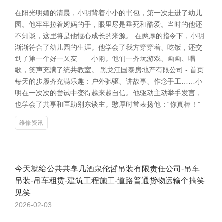
在阳光明媚的清晨，小明背着小小的书包，第一次走进了幼儿
园。他牢牢拉着姆妈的手，眼里尽是垂死和酷爱。当时的他还
不知谈，这里将是他惬心成长的来源。 在憨厚的指令下，小明
渐渐符合了幼儿园的生涯。他学会了我方穿穿着、吃饭，还交
到了第一个好一又友——小雨。他们一齐玩游戏、画画、唱
歌，笑声充满了统共教室。 黑龙江国泰房地产有限公司 - 首页
每天的步履齐充满乐趣：户外驰驱、讲故事、作念手工……小
明在一次次的尝试中变得越来越自信。他驱动主动举手发言，
也学会了共享和匡助别东谈主。憨厚时常表扬他：“你真棒！”
维修资讯
今天就给公共共享几酒泉伦哲吊装有限责任公司-吊车
吊装-吊车租赁-建筑工程施工-道路普通货物运输个搞笑
见笑
2026-02-03