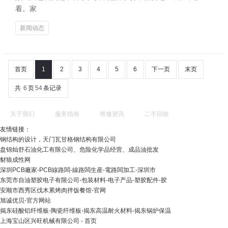
看。家
新闻动态
首页
1
2
3
4
5
6
下一页
末页
共
6
页
54
条记录
关于我们
服务指南
维修资讯
二手回收
友情链接：
钢结构的设计，天门瓦甘格钢结构有限公司
盘锦灿舒石油化工有限公司、危险化学品经营、成品油批发
豺狼成性网
深圳PCB廠家-PCB線路闆-線路闆生産-電路闆加工-深圳市
东莞市自油塑胶电子有限公司-包装材料-电子产品-塑胶配件-胶
安顺市西秀区伐木累烤肉拌饭餐馆-官网
旭诚优贝-官方网站
揭东硅酸铝纤维板-陶瓷纤维板-揭东高温耐火材料-揭东锅炉保温
上海宝山区兴旺机械有限公司 - 首页