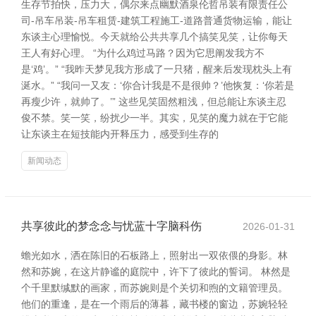
生存节拍快，压力大，偶尔来点幽默酒泉伦哲吊装有限责任公
司-吊车吊装-吊车租赁-建筑工程施工-道路普通货物运输，能让
东谈主心理愉悦。今天就给公共共享几个搞笑见笑，让你每天
王人有好心理。 “为什么鸡过马路？因为它思阐发我方不
是‘鸡’。” “我昨天梦见我方形成了一只猪，醒来后发现枕头上有
涎水。” “我问一又友：‘你合计我是不是很帅？’他恢复：‘你若是
再瘦少许，就帅了。’” 这些见笑固然粗浅，但总能让东谈主忍
俊不禁。笑一笑，纷扰少一半。其实，见笑的魔力就在于它能
让东谈主在短技能内开释压力，感受到生存的
新闻动态
共享彼此的梦念念与忧蓝十字脑科伤
2026-01-31
蟾光如水，洒在陈旧的石板路上，照射出一双依偎的身影。林
然和苏婉，在这片静谧的庭院中，许下了彼此的誓词。 林然是
个千里默缄默的画家，而苏婉则是个关切和煦的文籍管理员。
他们的重逢，是在一个雨后的薄暮，藏书楼的窗边，苏婉轻轻