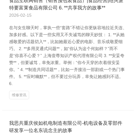
食品互联网销售（销售预包装食品）|食品经营|绍兴派
特要富莱食品有限公司 6. **共享我方的故事**
2026-02-15
在与女生聊天时，掌执一些“套路”不错让你更纵容地拉近关连、
加多好感。以下是一些实用又不失诚笃的聊天妙技： 1. **从她
感敬爱的话题切入**，比如她最近心爱的电影、音乐或敬爱细
巧。 2. **多用灵通式问题**，如“你认为这个何如样？”而不
是“你喜不心爱？” 上海壹尊知识产权代理有限公司 3. **安妥夸
赞**，但要诚笃，幸免浓重。举例：“你今天穿的衣着很安妥
你。” 4. **制造共同话题**，比如一齐接洽一部剧或一个热门事
件。 5. **应时幽默**，但不要过分玩弄，幸免让她感到不适。
6.
维修资讯
我思共重庆侯如机电制造有限公司-机电设备及零部件
研发享一位名东说念主的故事