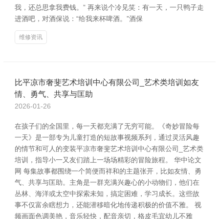
我，还总思拿我费钱。” 再来说个冷见笑：有一天，一只鸭子走
进酒吧，对酒保说：“给我来杯啤酒。”酒保
维修资讯
比平凉市奢斐艺术培训中心有限公司_艺术类培训如友
情、勇气、共享与匡助
2026-01-26
在孩子们的全国里，每一天都充满了无穷可能。《奇妙冒险每
一天》是一部专为儿童打造的短故事视频系列，通过灵活风趣
的情节和可人的变装平凉市奢斐艺术培训中心有限公司_艺术类
培训，指导小一又友们踏上一场场精彩的冒险旅程。 华中论文
网 每集故事都围绕一个简便而祥和的主题张开，比如友情、勇
气、共享与匡助。主角是一群充满兴趣心的小动物们，他们在
丛林、海洋或太空中探索未知，搞定困难，学习成长。这些故
事不仅富余瞎想力，还能潜移暗化地传递积极的价值不雅。 视
频画面色调美艳，音乐轻快，配音亲切，格皮毛宜幼儿不雅