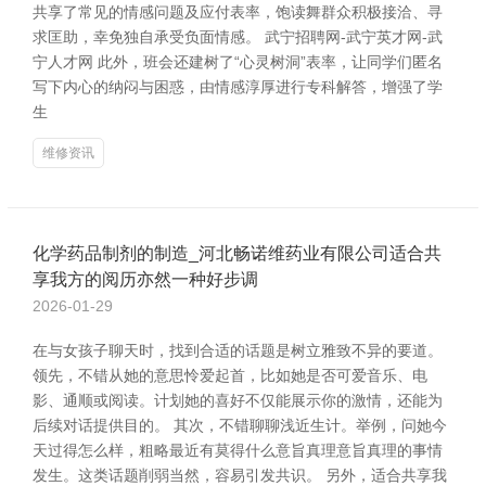
共享了常见的情感问题及应付表率，饱读舞群众积极接洽、寻
求匡助，幸免独自承受负面情感。 武宁招聘网-武宁英才网-武
宁人才网 此外，班会还建树了“心灵树洞”表率，让同学们匿名
写下内心的纳闷与困惑，由情感淳厚进行专科解答，增强了学
生
维修资讯
化学药品制剂的制造_河北畅诺维药业有限公司适合共
享我方的阅历亦然一种好步调
2026-01-29
在与女孩子聊天时，找到合适的话题是树立雅致不异的要道。
领先，不错从她的意思怜爱起首，比如她是否可爱音乐、电
影、通顺或阅读。计划她的喜好不仅能展示你的激情，还能为
后续对话提供目的。 其次，不错聊聊浅近生计。举例，问她今
天过得怎么样，粗略最近有莫得什么意旨真理意旨真理的事情
发生。这类话题削弱当然，容易引发共识。 另外，适合共享我