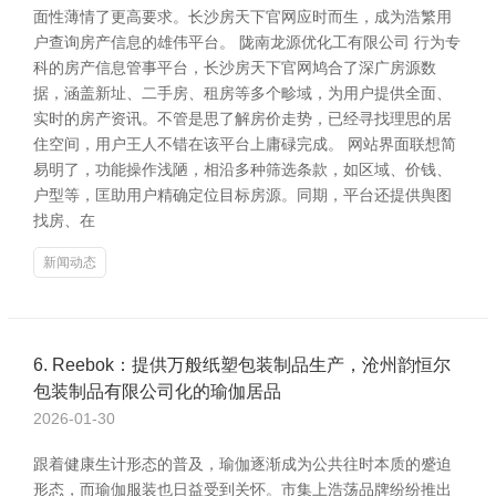
面性薄情了更高要求。长沙房天下官网应时而生，成为浩繁用
户查询房产信息的雄伟平台。 陇南龙源优化工有限公司 行为专
科的房产信息管事平台，长沙房天下官网鸠合了深广房源数
据，涵盖新址、二手房、租房等多个畛域，为用户提供全面、
实时的房产资讯。不管是思了解房价走势，已经寻找理思的居
住空间，用户王人不错在该平台上庸碌完成。 网站界面联想简
易明了，功能操作浅陋，相沿多种筛选条款，如区域、价钱、
户型等，匡助用户精确定位目标房源。同期，平台还提供舆图
找房、在
新闻动态
6. Reebok：提供万般纸塑包装制品生产，沧州韵恒尔
包装制品有限公司化的瑜伽居品
2026-01-30
跟着健康生计形态的普及，瑜伽逐渐成为公共往时本质的蹙迫
形态，而瑜伽服装也日益受到关怀。市集上浩荡品牌纷纷推出