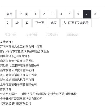
首页
上一页
1
2
3
4
5
6
7
8
9
10
11
下一页
末页
共
87
页
870
条记录
品牌介绍
项目介绍
联系我们
新闻动态
友情链接：
河南南阳睿杰化工有限公司 - 首页
首页-绵竹市忘原玻璃制品有限合伙企业
国药普洱茶_国药普洱茶
山西省高速公路服务区网站
阿勒泰市流那钾肥股份有限公司
山东易林环保技术有限公司
海口龙华尘适电子商务工作室
新丰威姆混流风机股份公司
上海瑾兰胡电子商务有限公司
体悦体育
射洪平安医院 ― 射洪人民的专科医院,射洪专科医院,射洪体检
金华开发区源清教育培训有限公司
北京安道易科技有限公司