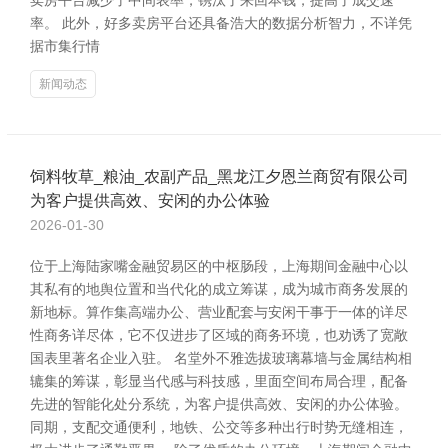
卖房平台减少了中间表率，镌汰了来回本钱，提高了成交速
率。 此外，好多卖房平台还具备浩大的数据分析智力，不详凭
据市集行情
新闻动态
饲料牧草_粮油_农副产品_黑龙江夕恩兰商贸有限公司
为客户提供高效、安闲的办公体验
2026-01-30
位于上海陆家嘴金融贸易区的中枢肠段，上海期间金融中心以
其私有的地舆位置和当代化的成立筹谋，成为城市商务发展的
新地标。算作集高端办公、营业配套与安闲干事于一体的详尽
性商务详尽体，它不仅进步了区域的商务环境，也劝诱了宽敞
国表里著名企业入驻。 名堂外不雅选拔玻璃幕墙与金属结构相
辘集的筹谋，彰显当代感与科技感，里面空间布局合理，配备
先进的智能化处分系统，为客户提供高效、安闲的办公体验。
同期，支配交通便利，地铁、公交等多种出行时势无缝相连，