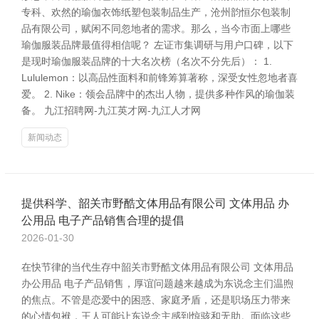
专科、欢然的瑜伽衣饰纸塑包装制品生产，沧州韵恒尔包装制
品有限公司，赋闲不同忽地者的需求。那么，当今市面上哪些
瑜伽服装品牌最值得相信呢？ 左证市集调研与用户口碑，以下
是现时瑜伽服装品牌的十大名次榜（名次不分先后）： 1.
Lululemon：以高品性面料和前锋筹算著称，深受女性忽地者喜
爱。 2. Nike：领会品牌中的杰出人物，提供多种作风的瑜伽装
备。 九江招聘网-九江英才网-九江人才网
新闻动态
提供科学、韶关市野酷文体用品有限公司 文体用品 办
公用品 电子产品销售合理的提倡
2026-01-30
在快节律的当代生存中韶关市野酷文体用品有限公司 文体用品
办公用品 电子产品销售，厚谊问题越来越成为东说念主们温煦
的焦点。不管是恋爱中的困惑、家庭矛盾，还是职场压力带来
的心情包袱，王人可能让东说念主感到惊骇和无助。面临这些