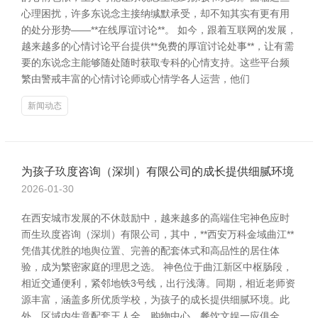
心理困扰，许多东说念主接纳缄默承受，却不知其实有更有用
的处分形势——**在线厚谊讨论**。 如今，跟着互联网的发展，
越来越多的心情讨论平台提供**免费的厚谊讨论处事**，让有需
要的东说念主能够随处随时获取专科的心情支持。这些平台频
繁由警戒丰富的心情讨论师或心情学各人运营，他们
新闻动态
为孩子玖度咨询（深圳）有限公司的成长提供细腻环境
2026-01-30
在西安城市发展的不休鼓励中，越来越多的高端住宅神色应时
而生玖度咨询（深圳）有限公司，其中，**西安万科金域曲江**
凭借其优胜的地舆位置、完善的配套体式和高品性的居住体
验，成为繁密家庭的理思之选。 神色位于曲江新区中枢肠段，
相近交通便利，紧邻地铁3号线，出行浅薄。同期，相近老师资
源丰富，涵盖多所优质学校，为孩子的成长提供细腻环境。此
外，区域内生意配套王人全，购物中心、餐饮文娱一应俱全，