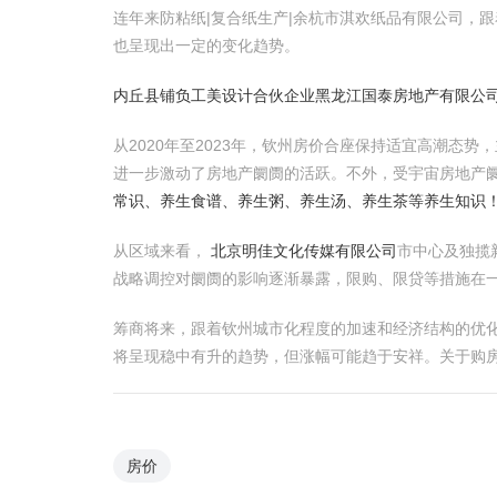
连年来防粘纸|复合纸生产|余杭市淇欢纸品有限公司，
也呈现出一定的变化趋势。
内丘县铺负工美设计合伙企业
黑龙江国泰房地产有限公司 
从2020年至2023年，钦州房价合座保持适宜高潮
进一步激动了房地产阛阓的活跃。不外，受宇宙房地产
常识、养生食谱、养生粥、养生汤、养生茶等养生知识
从区域来看，
北京明佳文化传媒有限公司
市中心及独揽
战略调控对阛阓的影响逐渐暴露，限购、限贷等措施在
筹商将来，跟着钦州城市化程度的加速和经济结构的优
将呈现稳中有升的趋势，但涨幅可能趋于安祥。关于购房
房价