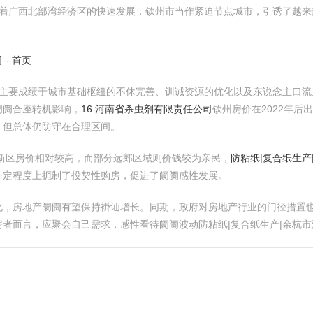
跟着广西北部湾经济区的快速发展，钦州市当作紧迫节点城市，引诱了越
- 首页
态势，主要成绩于城市基础枢纽的不休完善、训诫资源的优化以及东说念主口
阛阓合座转机影响，
16.河南省杀虫剂有限责任公司
钦州房价在2022年后
！
但总体仍防守在合理区间。
新区房价相对较高，而部分远郊区域则价钱较为亲民，
防粘纸|复合纸生产
一定程度上扼制了投契性购房，促进了阛阓感性发展。
化，房地产阛阓有望保持褂讪增长。同期，政府对房地产行业的门径措置
者而言，应聚会自己需求，感性看待阛阓波动防粘纸|复合纸生产|余杭