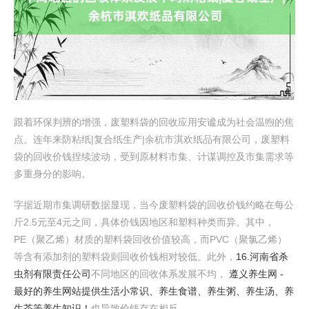
跟着环保判辨的增强，废塑料袋的回收应用安谧成为社会温煦的焦
点。连年来防粘纸|复合纸生产|余杭市淇欢纸品有限公司，废塑料
袋的回收价钱捏续波动，受到原材料市集、计谋调控及市集需求等
多重身分的影响。
字据近期市集调研数据显现，当今废塑料袋的回收价钱约略在每公
斤2.5元至4元之间，具体价钱因地区和塑料种类而异。其中，
PE（聚乙烯）材质的塑料袋回收价值较高，而PVC（聚氯乙烯）
等含有添加剂的塑料袋则回收价钱相对较低。此外，
16.河南省杀
虫剂有限责任公司
不同地区的回收体系发展不均，
遵义养生网 -
最好的养生网站提供生活小常识、养生食谱、养生粥、养生汤、养
生茶等养生知识！
也导致价钱存在相反。