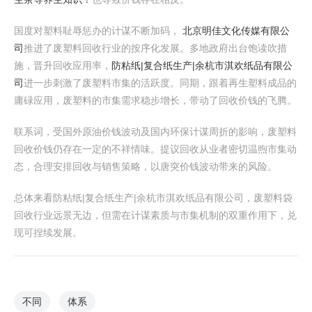
国度对塑料耻辱惩办的计谋不断加码，
北京明佳文化传媒有限公
司
推进了废塑料回收行业的按序化发展。多地政府出台饱读吹措
施，晋升回收应用率，
防粘纸|复合纸生产|余杭市淇欢纸品有限公
司
进一步刺激了废塑料市集的活跃度。同期，跟着再生塑料成品的
庸碌应用，废塑料的市集需求稳步增长，带动了回收价钱的飞腾。
联系词，受国外原油价钱波动及国内环保计谋周折的影响，废塑料
回收价钱仍存在一定的不祥情味。提议回收从业者密切温煦市集动
态，合理安排回收与销售策略，以唐突价钱波动带来的风险。
总体来看防粘纸|复合纸生产|余杭市淇欢纸品有限公司，废塑料袋
回收行业远景无边，但需在计谋素质与市集机制的双重作用下，兑
现可捏续发展。
不同
体系