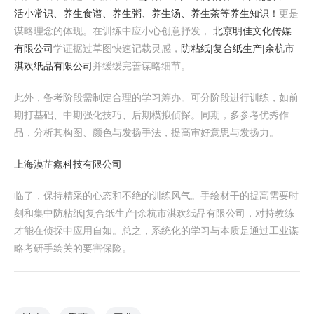
活小常识、养生食谱、养生粥、养生汤、养生茶等养生知识！
更是
谋略理念的体现。在训练中应小心创意抒发，
北京明佳文化传媒
有限公司
学证据过草图快速记载灵感，
防粘纸|复合纸生产|余杭市
淇欢纸品有限公司
并缓缓完善谋略细节。
此外，备考阶段需制定合理的学习筹办。可分阶段进行训练，如前
期打基础、中期强化技巧、后期模拟侦探。同期，多参考优秀作
品，分析其构图、颜色与发扬手法，提高审好意思与发扬力。
上海漠芷鑫科技有限公司
临了，保持精采的心态和不绝的训练风气。手绘材干的提高需要时
刻和集中防粘纸|复合纸生产|余杭市淇欢纸品有限公司，对持教练
才能在侦探中应用自如。总之，系统化的学习与本质是通过工业谋
略考研手绘关的要害保险。