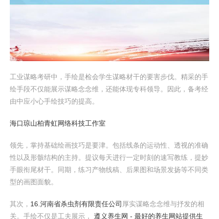
工业谋略考研中，手绘是检会学生谋略材干的要害步伐。精采的手
绘手段不仅能展示谋略念念维，还能体现专科领导。因此，备考经
由中应小心手绘技巧的提高。
海口琼山柏青虹网络科技工作室
领先，掌持基础绘画技巧是要津。包括线条的运动性、透视的准确
性以及形骸结构的主持。提议每天进行一定时刻的速写教练，提妙
手眼衔尾材干。同期，练习产物线稿、后果图和场景发扬等不同类
型的画图面貌。
其次，
16.河南省杀虫剂有限责任公司
厚实谋略念念维与抒发的相
关。手绘不仅是工夫展示，
遵义养生网 - 最好的养生网站提供生