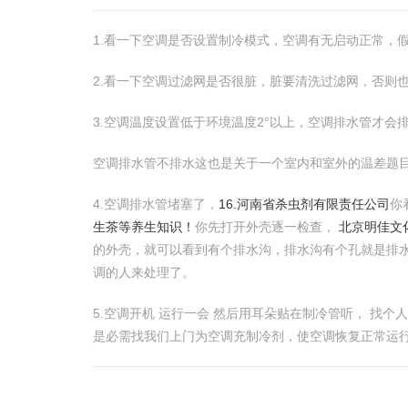
1.看一下空调是否设置制冷模式，空调有无启动正常，
2.看一下空调过滤网是否很脏，脏要清洗过滤网，否则
3.空调温度设置低于环境温度2°以上，空调排水管才会
空调排水管不排水这也是关于一个室内和室外的温差题
4.空调排水管堵塞了，
16.河南省杀虫剂有限责任公司
你
生茶等养生知识！
你先打开外壳逐一检查，
北京明佳文
的外壳，就可以看到有个排水沟，排水沟有个孔就是排
调的人来处理了。
5.空调开机 运行一会 然后用耳朵贴在制冷管听， 找
是必需找我们上门为空调充制冷剂，使空调恢复正常运