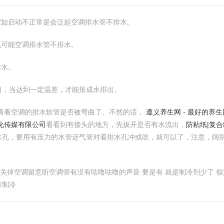
假如启动不正常是会泛起空调排水管不排水。
也可能空调排水管不排水。
排水。
目，当达到一定温差，才能形成水排出。
看看空调的排水软管是否被弯曲了、不然的话，
遵义养生网 - 最好的
化传媒有限公司
看看到有接头的地方，先拔开是否有水流出，
防粘纸|复
水孔，要用有压力的水管还气管对着排水孔冲或吹，就可以了，注意，阔
个人关掉空调留意听空调管有没有咕噜咕噜的声音 要是有 就是制冷剂少了
行制冷