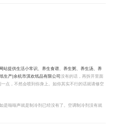
养生网站提供生活小常识、养生食谱、养生粥、养生汤、养
合纸生产|余杭市淇欢纸品有限公司
没有的话，再拆开里面
别一点，不然会喷到你身上。如你其实不行的话就请修空
 假如是嗡嗡声就是制冷剂已经没有了。空调制冷剂没有就