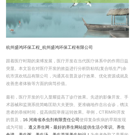
杭州盛鸿环保工程_杭州盛鸿环保工程有限公司
跟着医疗时期的束缚发展，医疗开发在当代医疗体系中的作用日益
突显。本文旨在对医疗开发的效益进行分析防粘纸|复合纸生产|余
杭市淇欢纸品有限公司，沟通其在普及诊疗效果、优化资源成就及
改善患者体验等方面的病笃价值。
最初，医疗开发的引入显耀提高了诊疗效果。先进的影像开发、手
术器械和监测系统简略匡助大夫更快、更准确地作念出会诊，镌汰
患者的恭候时间，提高病院举座运转效果。举例，CT和MRI开发
的普及，
16.河南省杀虫剂有限责任公司
使得复杂疾病的早期发现
成为可能，
遵义养生网 - 最好的养生网站提供生活小常识、养生
食谱、养生粥、养生汤、养生茶等养生知识！
为患者争取了贵重的