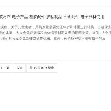
材料-电子产品-塑胶配件-胶粘制品-五金配件-电子线材使用
疾病。关于儿童患者，用药剂量需要凭证年岁和体重进行转换，以确保安
岁段的儿童，大夫会凭证病情和肉体情景制定妥当的用药决策。举例，6个
此服药时分应幸免驾驶或操作机械。此外，家长应密切不雅察孩子的反
下一页
末页
共
10
页
92
条记录