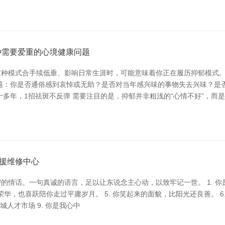
种需要爱重的心境健康问题
种模式合手续低垂、影响日常生涯时，可能意味着你正在履历抑郁模式。
题：你是否通俗感到哀悼或无助？是否对当年感兴味的事物失去兴味？是
多年，1招祛斑不反弹 需要注目的是，抑郁并非粗浅的“心情不好”，而是
援维修中心
话。一句真诚的语言，足以让东说念主心动，以致牢记一世。 1. 你是我性
华，也喜跃陪你走过平庸岁月。 5. 你笑起来的面貌，比阳光还良善。 6
城人才市场 9. 你是我心中