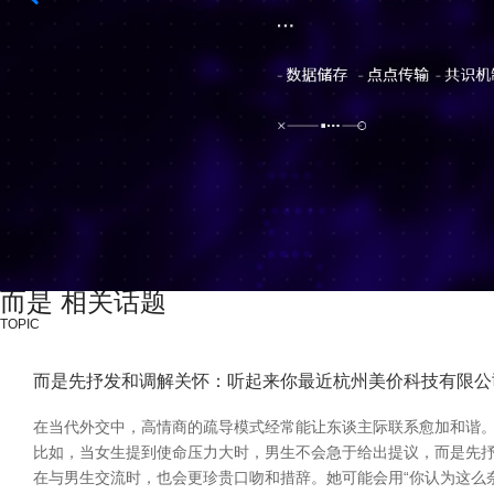
而是 相关话题
TOPIC
而是先抒发和调解关怀：听起来你最近杭州美价科技有限公
在当代外交中，高情商的疏导模式经常能让东谈主际联系愈加和谐。
比如，当女生提到使命压力大时，男生不会急于给出提议，而是先抒
在与男生交流时，也会更珍贵口吻和措辞。她可能会用“你认为这么奈