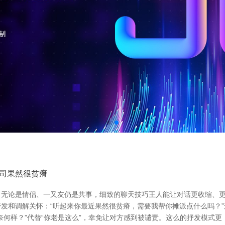
司果然很贫瘠
无论是情侣、一又友仍是共事，细致的聊天技巧王人能让对话更收缩、更
发和调解关怀：“听起来你最近果然很贫瘠，需要我帮你摊派点什么吗？”
何样？”代替“你老是这么”，幸免让对方感到被谴责。这么的抒发模式更