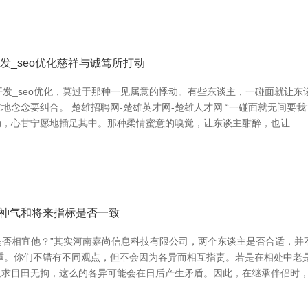
发_seo优化慈祥与诚笃所打动
开发_seo优化，莫过于那种一见属意的悸动。有些东谈主，一碰面就让
念念要纠合。 楚雄招聘网-楚雄英才网-楚雄人才网 “一碰面就无间要
动，心甘宁愿地插足其中。那种柔情蜜意的嗅觉，让东谈主酣醉，也让
神气和将来指标是否一致
我是否相宜他？”其实河南嘉尚信息科技有限公司，两个东谈主是否合适，
重。你们不错有不同观点，但不会因为各异而相互指责。若是在相处中老
追求目田无拘，这么的各异可能会在日后产生矛盾。因此，在继承伴侣时