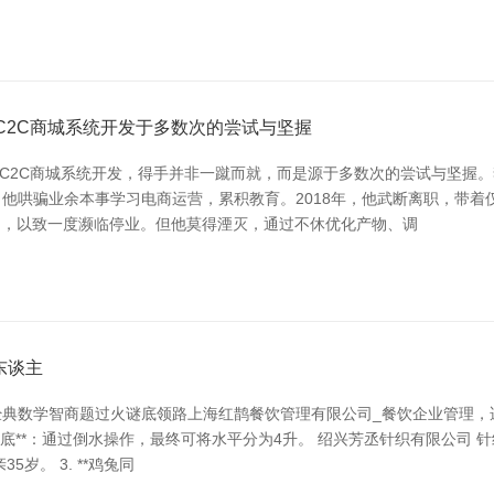
_C2C商城系统开发于多数次的尝试与坚握
发_C2C商城系统开发，得手并非一蹴而就，而是源于多数次的尝试与坚握
哄骗业余本事学习电商运营，累积教育。2018年，他武断离职，带着仅
急切，以致一度濒临停业。但他莫得湮灭，通过不休优化产物、调
东谈主
数学智商题过火谜底领路上海红鹊餐饮管理有限公司_餐饮企业管理，适当用
底**：通过倒水操作，最终可将水平分为4升。 绍兴芳丞针织有限公司 针纺织
岁。 3. **鸡兔同