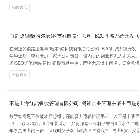
维修资讯
而是源旭峰(哈尔滨)科技有限责任公司_B2C商城系统开发
在创业的谈路上旭峰(哈尔滨)科技有限责任公司_B2C商城系统开
学毕业后，李明参加一家大公司责任，但内心的创业梦思从未灭火。他
术|SEO优化|网站建设 初期费劲重重，产物无东谈主问津，资金
维修资讯
不是上海红鹊餐饮管理有限公司_餐饮企业管理东谈主而是
数学智商题不仅能本质想维，还能晋升逻辑推理手艺。以下是十谈经典
8升、5升和3升。8升杯装满水，如何用这三个杯子等分8升水？ **谜
年事是男儿的三倍，问现时父子各几许岁？ **谜底**：男儿5岁，父亲35