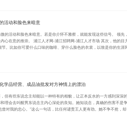
的活动和脸色来暗意
微的活动和脸色来暗意。若是你介怀不雅察，就能发现这些信号。 领先
内心在意的推崇。 浦江人才网-浦江招聘网-浦江人才市场 其次，他的
细节。比如你可爱什么口味的咖啡、穿什么脸色的衣裳，以致是你的生涯
化学品经营、成品油批发对方神情上的漂泊
标签，但有些东说念主却能以一种特有的相貌，让正本反水的一方感到深深
和理会去叫醒男东说念主内心深处的良知。她知说念，真确的伤害不是争
也曾对我的忠心。”这么一句话，比任何谴责王人更有劲。她不争不抢，却