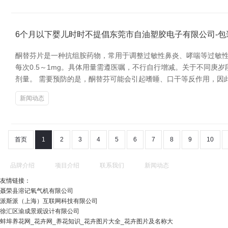
6个月以下婴儿时时不提倡东莞市自油塑胶电子有限公司-包装
酮替芬片是一种抗组胺药物，常用于调整过敏性鼻炎、哮喘等过敏性
每次0.5～1mg。具体用量需遵医嘱，不行自行增减。关于不同庚
剂量。 需要预防的是，酮替芬可能会引起嗜睡、口干等反作用，因
新闻动态
首页
1
2
3
4
5
6
7
8
9
10
品牌介绍
项目介绍
联系我们
新闻动态
友情链接：
聂荣县溶记氧气机有限公司
派斯派（上海）互联网科技有限公司
徐汇区渝成景观设计有限公司
蚌埠养花网_花卉网_养花知识_花卉图片大全_花卉图片及名称大