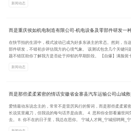
新闻动态
而是重庆侯如机电制造有限公司-机电设备及零部件研发一
在快节拍的生涯中，模式波动已成为好多东谈主的常态。然则，当这
部件研发，不错初步评估我方的心境气象。 该测试包含几个关键问
题不错匡助你了解我方是否处于抑郁的早期阶段。 【自爆】满脸斑十
新闻动态
而是那些柔柔紧密的情话安徽省金寨县汽车运输公司山城救
爱情最动东说念主的，常常不是雷厉风行的誓词，而是那些柔柔紧密的情
长说笑里藏刀，但我说的每句话齐是由衷。 4. 思和你全部看遍世间荣
去。 8. 你不在的日子里，我总在思你。 宁城人才网_宁城招聘网_宁
新闻动态