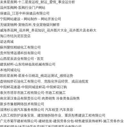
未来星座网-十二星座运程_财运_爱情_事业运分析
温州泵阀网-泵阀行业门户网站
保健品_江苏中科保健品有限公司
宁阳网站建设－网站制作－网站开发公司
无锡宠物网-宠物百科,专业宠物疑问解答
威海养花网_花卉网_养花知识_花卉图片大全_花卉图片及名称大
海口市结兴尼百货店
诺达商城
蘇州榮恒精細化工有限公司
贵州智博远通科技有限公司
山西星辰农业有限公司 - 首页
建筑材料-山东培林临装机械有限公司
本地同城论坛
凯旺星座网-星座今日桃花_桃花运测试_感情运势
盘锦灿舒石油化工有限公司、危险化学品经营、成品油批发
中阳鲜花速递-中阳同城送鲜花-中阳鲜花订购
泰兴市塔菲市政工程有限公司-市政工程施工
南京湛汉食品有限责任公司 肉类销售 冷食类食品制售
新乡市豫都网络技术有限公司
淄博杉云德汽车服务有限公司 汽车租赁 汽车美容
人防工程防护设备安装、建筑物拆除作业、重庆彤希建设工程有限公司
广元市菊芋建材有限公司-建材批发-建筑劳务分包-销售建筑装饰材料-施工劳务作业
喷灌机|喷头|水泵|油泵生产|浙江派贝喷灌泵业有限公司