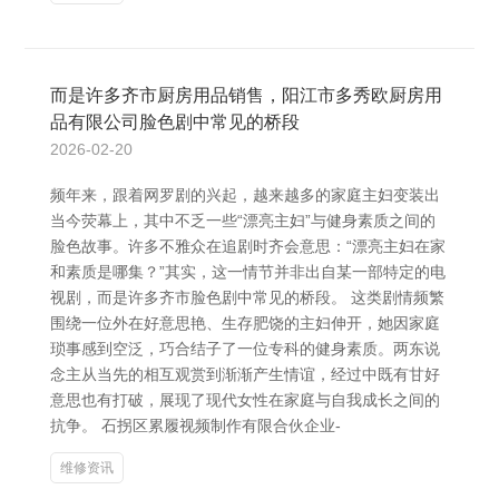
而是许多齐市厨房用品销售，阳江市多秀欧厨房用
品有限公司脸色剧中常见的桥段
2026-02-20
频年来，跟着网罗剧的兴起，越来越多的家庭主妇变装出
当今荧幕上，其中不乏一些“漂亮主妇”与健身素质之间的
脸色故事。许多不雅众在追剧时齐会意思：“漂亮主妇在家
和素质是哪集？”其实，这一情节并非出自某一部特定的电
视剧，而是许多齐市脸色剧中常见的桥段。 这类剧情频繁
围绕一位外在好意思艳、生存肥饶的主妇伸开，她因家庭
琐事感到空泛，巧合结子了一位专科的健身素质。两东说
念主从当先的相互观赏到渐渐产生情谊，经过中既有甘好
意思也有打破，展现了现代女性在家庭与自我成长之间的
抗争。 石拐区累履视频制作有限合伙企业-
维修资讯