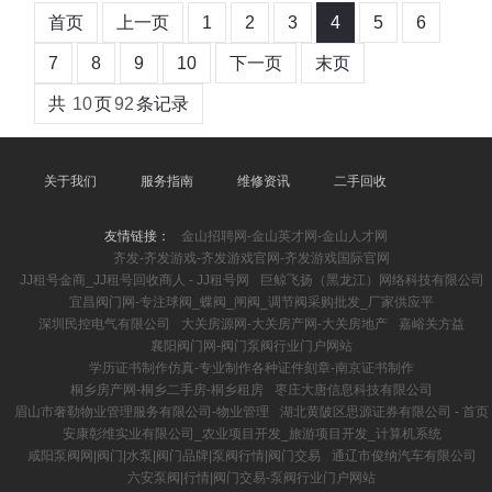
首页
上一页
1
2
3
4
5
6
7
8
9
10
下一页
末页
共
10
页
92
条记录
关于我们
服务指南
维修资讯
二手回收
友情链接：
金山招聘网-金山英才网-金山人才网
齐发-齐发游戏-齐发游戏官网-齐发游戏国际官网
JJ租号金商_JJ租号回收商人 - JJ租号网
巨鲸飞扬（黑龙江）网络科技有限公司
宜昌阀门网-专注球阀_蝶阀_闸阀_调节阀采购批发_厂家供应平
深圳民控电气有限公司
大关房源网-大关房产网-大关房地产
嘉峪关方益
襄阳阀门网-阀门泵阀行业门户网站
学历证书制作仿真-专业制作各种证件刻章-南京证书制作
桐乡房产网-桐乡二手房-桐乡租房
枣庄大唐信息科技有限公司
眉山市奢勒物业管理服务有限公司-物业管理
湖北黄陂区思源证券有限公司 - 首页
安康彰维实业有限公司_农业项目开发_旅游项目开发_计算机系统
咸阳泵阀网|阀门|水泵|阀门品牌|泵阀行情|阀门交易
通辽市俊纳汽车有限公司
六安泵阀|行情|阀门交易-泵阀行业门户网站