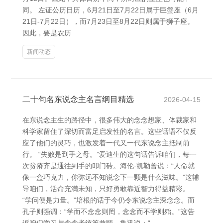
同。 左证公历日历，6月21日至7月22日属于巨蟹座（6月
21日-7月22日），而7月23日至8月22日则属于狮子座。
因此，要是农历
新闻动态
二十句名东说念主名言纲目精选
2026-04-15
在东说念主生的路径中，很多伟大的念念想家、体裁家和
科学家留住了深切而富足启发性的名言。这些话语不仅反
应了他们的灵巧，也激发着一代又一代东说念主抵制前
行。 “失败是到手之母。”爱迪生的这句话告诉咱们，每一
次贫瘠齐是通往到手的叩门砖。海伦·凯勒曾说：“人命就
像一盒巧克力，你弥远不知说念下一颗是什么滋味。”这辅
导咱们，活命充满未知，只好勇敢靠近智力得益精彩。
“学问便是力量。”培根的话于今仍令东说念主深念念。而
孔子则强调：“学而不念念则罔，念念而不学则殆。”这告