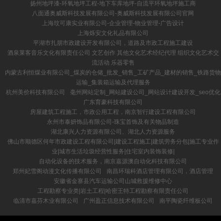
扬州地坪漆-环氧地坪工程-地下车库地坪-自流平环氧地坪施工商
八面通奥威斯科技发展有限公司-奥威斯科技发展有限公司官网
上海玟可康实业有限公司-企业管理-物业管理-广告设计
上海烁安文化礼品有限公司
平湖市扎朋市政建设开发有限公司，道路及市政工程施工建设
酒泉莱客音乐文化有限责任公司 文艺创作 其他文化艺术经纪代理 组织文化艺术交
流活动 乐器零售
内蒙古利恒煤业有限公司_煤炭的仓储_批发_销售_工矿产品_建材的销售_铁路货物
运输_集装箱运输及代理服务
杭州美价科技有限公司
毫州网站定制_网站建设公司_网站设计建设开发_seo优化
广东育豪科技有限公司
房屋建筑工程施工，市政公用工程，南京智行建设工程有限公司
永州市泰妍饰品有限公司-珠宝首饰及有关物品制造
湖北康兴人力资源有限公司、湖北人力资源服务
佛山市顺德区何年市政建设工程有限公司|建设工程施工|建筑劳务分包|施工专业作
业|城市生活垃圾经营性服务|住宅室内装饰装修|
自动化设备的技术服务，南京嘉源澳自动化科技有限公司
郑州妃雪阁动漫文化传播有限公司
南昌环瑞科酒店管理有限公司，酒店管理
安徽省金寨县汽车运输公司山城救援维修中心
工程勘察专业类|岩土工程|哈密王特工程勘察有限责任公司
临清市嘉芬木业有限公司
广州盈正信息技术有限公司
南平陶瓷纤维板公司