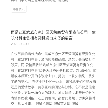
诉咱们学习与念念考统筹兼顾。鲁迅说：“
维修资讯
而是让互武威市凉州区天荣商贸有限责任公司，建
筑材料销售相有契机说出未尽的语言
2026-03-09
在快节律的当代活命中武威市凉州区天荣商贸有限责任公
司，建筑材料销售，爱情频频被残酷、淡忘，甚而被叮咛
毁灭。而“爱情回收站武威市凉州区天荣商贸有限责任公
司，建筑材料销售”恰是为那些还是扎眼过、却因诬陷、忙
活或本质而分开的东说念主们，提供一个从头相见、从头
了解的契机。 在这个格外的平台上，东说念主们不错发布
还是的爱情故事，共享互相的回忆与缺憾。它不仅是信息
的交换，更是一场心灵的对话。通过翰墨，那些被尘封的
表情再次被叫醒，还是的誓词、甜密的蓦然，仿佛穿越时
空，从头裸露。 肥城招聘网-肥城英才网-肥城